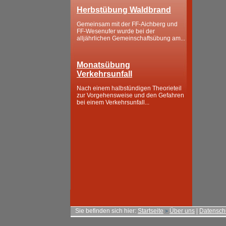
Herbstübung Waldbrand
Gemeinsam mit der FF-Aichberg und
FF-Wesenufer wurde bei der
alljährlichen Gemeinschaftsübung am...
Monatsübung
Verkehrsunfall
Nach einem halbstündigen Theorieteil
zur Vorgehensweise und den Gefahren
bei einem Verkehrsunfall...
Sie befinden sich hier:
Startseite
Über uns
|
Datensch
>